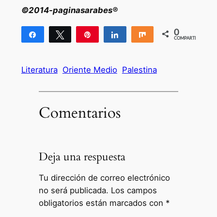
©2014-paginasarabes®
0
Compartir
Twittear
Pin
Compartir
Compartir
COMPARTIR
Literatura
Oriente Medio
Palestina
Comentarios
Deja una respuesta
Tu dirección de correo electrónico
no será publicada.
Los campos
obligatorios están marcados con
*