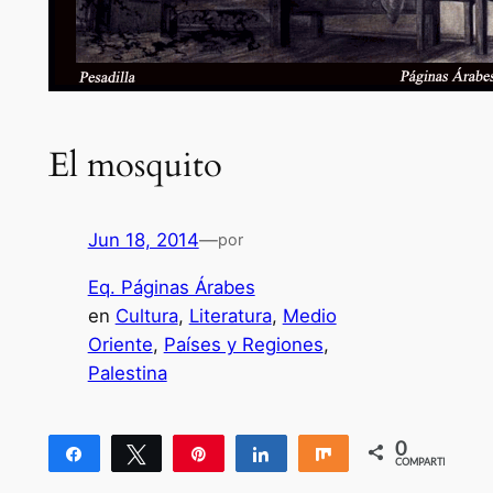
El mosquito
Jun 18, 2014
—
por
Eq. Páginas Árabes
en
Cultura
, 
Literatura
, 
Medio
Oriente
, 
Países y Regiones
, 
Palestina
0
Compartir
Twittear
Pin
Compartir
Compartir
COMPARTIR