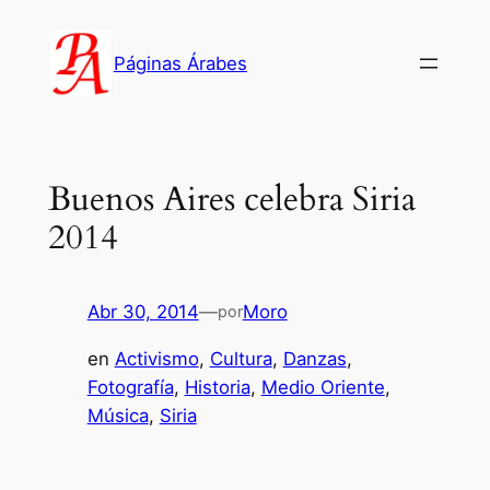
Saltar
al
Páginas Árabes
contenido
Buenos Aires celebra Siria
2014
Abr 30, 2014
—
Moro
por
en
Activismo
, 
Cultura
, 
Danzas
, 
Fotografía
, 
Historia
, 
Medio Oriente
, 
Música
, 
Siria