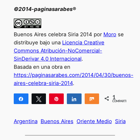
©2014-paginasarabes®
Buenos Aires celebra Siria 2014 por
Moro
se
distribuye bajo una
Licencia Creative
Commons Atribución-NoComercial-
SinDerivar 4.0 Internacional
.
Basada en una obra en
https://paginasarabes.com/2014/04/30/buenos-
aires-celebra-siria-2014
.
1
Compartir
Twittear
Pin
Compartir
Compartir
COMPARTIR
1
Argentina
Buenos Aires
Oriente Medio
Siria