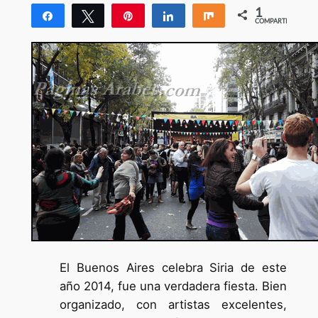
1
Compartir
Twittear
Pin
Compartir
Compartir
COMPARTIR
1
El Buenos Aires celebra Siria de este
año 2014, fue una verdadera fiesta. Bien
organizado, con artistas excelentes,