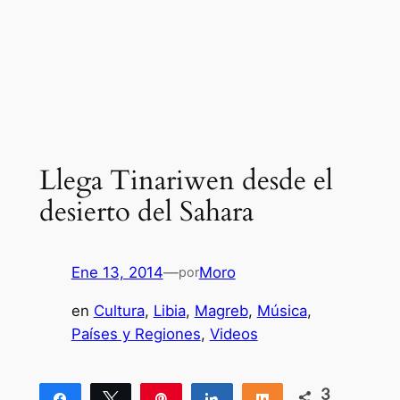
Llega Tinariwen desde el
desierto del Sahara
Ene 13, 2014
—
Moro
por
en
Cultura
, 
Libia
, 
Magreb
, 
Música
, 
Países y Regiones
, 
Videos
3
Compartir
Twittear
Pin
Compartir
Compartir