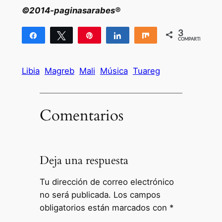
©2014-paginasarabes®
3
Compartir
Twittear
Pin
Compartir
Compartir
COMPARTIR
3
Libia
Magreb
Mali
Música
Tuareg
Comentarios
Deja una respuesta
Tu dirección de correo electrónico
no será publicada.
Los campos
obligatorios están marcados con
*