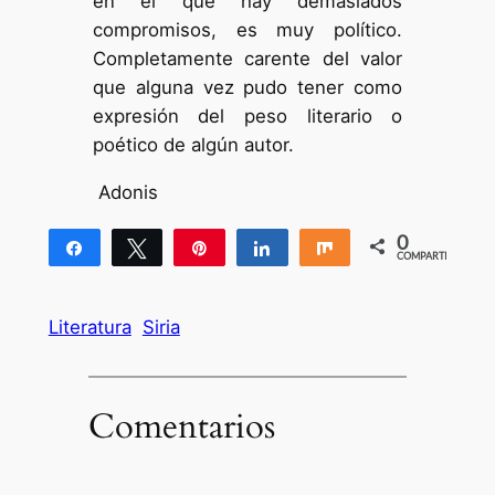
en el que hay demasiados
compromisos, es muy político.
Completamente carente del valor
que alguna vez pudo tener como
expresión del peso literario o
poético de algún autor.
Adonis
0
Compartir
Twittear
Pin
Compartir
Compartir
COMPARTIR
Literatura
Siria
Comentarios