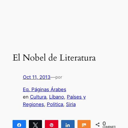
El Nobel de Literatura
Oct 11, 2013
—
por
Eq. Páginas Árabes
en
Cultura
, 
Líbano
, 
Países y
Regiones
, 
Politica
, 
Siria
0
Compartir
Twittear
Pin
Compartir
Compartir
COMPARTIR