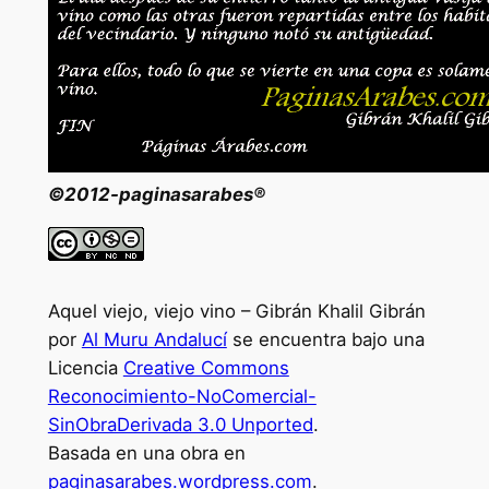
©2012-paginasarabes®
Aquel viejo, viejo vino – Gibrán Khalil Gibrán
por
Al Muru Andalucí
se encuentra bajo una
Licencia
Creative Commons
Reconocimiento-NoComercial-
SinObraDerivada 3.0 Unported
.
Basada en una obra en
paginasarabes.wordpress.com
.