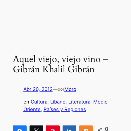
Aquel viejo, viejo vino –
Gibrán Khalil Gibrán
Abr 20, 2012
—
Moro
por
en
Cultura
, 
Líbano
, 
Literatura
, 
Medio
Oriente
, 
Países y Regiones
0
Compartir
Twittear
Pin
Compartir
Compartir