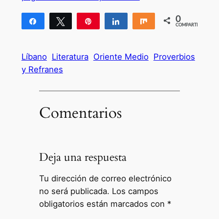
0
Compartir
Twittear
Pin
Compartir
Compartir
COMPARTIR
Líbano
Literatura
Oriente Medio
Proverbios
y Refranes
Comentarios
Deja una respuesta
Tu dirección de correo electrónico
no será publicada.
Los campos
obligatorios están marcados con
*