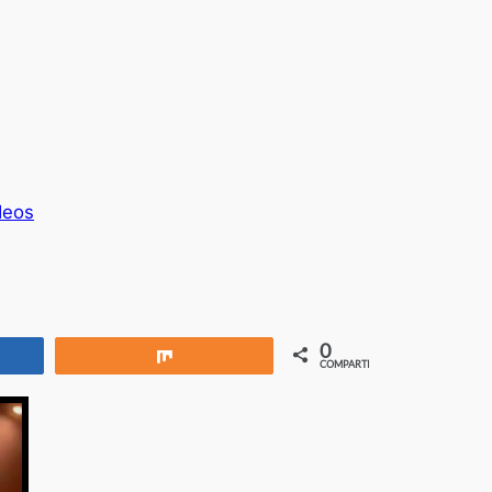
deos
0
rtir
Compartir
COMPARTIR