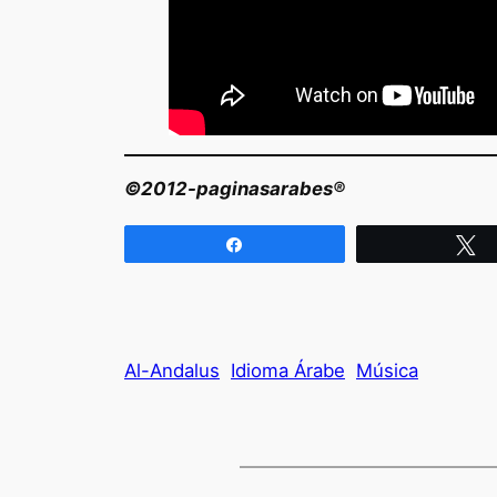
©2012-paginasarabes®
Compartir
T
Al-Andalus
Idioma Árabe
Música