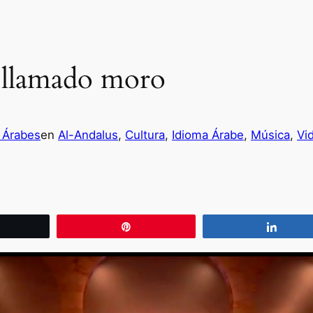
 llamado moro
 Árabes
en
Al-Andalus
, 
Cultura
, 
Idioma Árabe
, 
Música
, 
Vi
wittear
Pin
Compa