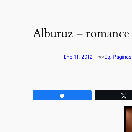
Alburuz – romance
Ene 11, 2012
—
Eq. Páginas
por
Compartir
T