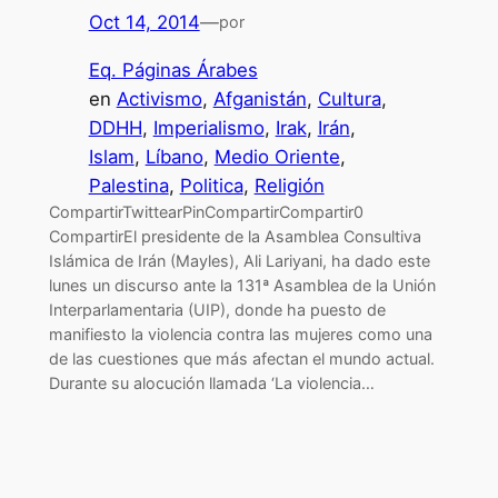
Oct 14, 2014
—
por
Eq. Páginas Árabes
en
Activismo
, 
Afganistán
, 
Cultura
, 
DDHH
, 
Imperialismo
, 
Irak
, 
Irán
, 
Islam
, 
Líbano
, 
Medio Oriente
, 
Palestina
, 
Politica
, 
Religión
CompartirTwittearPinCompartirCompartir0
CompartirEl presidente de la Asamblea Consultiva
Islámica de Irán (Mayles), Ali Lariyani, ha dado este
lunes un discurso ante la 131ª Asamblea de la Unión
Interparlamentaria (UIP), donde ha puesto de
manifiesto la violencia contra las mujeres como una
de las cuestiones que más afectan el mundo actual.
Durante su alocución llamada ‘La violencia…