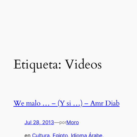
Etiqueta:
Videos
We malo … – (Y si …) – Amr Diab
Jul 28, 2013
—
Moro
por
en
Cultura
, 
Egipto
, 
Idioma Árabe
, 