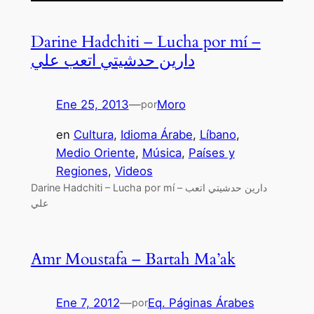
Darine Hadchiti – Lucha por mí –
دارين حدشيتي اتعب علي
Ene 25, 2013
—
Moro
por
en
Cultura
, 
Idioma Árabe
, 
Líbano
, 
Medio Oriente
, 
Música
, 
Países y
Regiones
, 
Videos
Darine Hadchiti – Lucha por mí – دارين حدشيتي اتعب
علي
Amr Moustafa – Bartah Ma’ak
Ene 7, 2012
—
Eq. Páginas Árabes
por