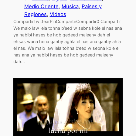
Medio Oriente
, 
Música
, 
Países y
Regiones
, 
Videos
CompartirTwittearPinCompartirCompartir0 Compartir
We malo law lela tohna b’eed w sebna kole el nas ana
ya habibi hases be hob gedeed maleeny dah el
ehsas wana hena ganby aghla el nas ana ganby ahla
el nas. We malo law lela tohna b’eed w sebna kole el
nas ana ya habibi hases be hob gedeed maleeny
dah…