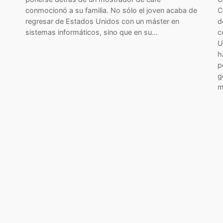
conmocionó a su familia. No sólo el joven acaba de
C
regresar de Estados Unidos con un máster en
d
sistemas informáticos, sino que en su…
c
U
h
p
g
m