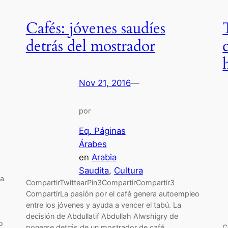
Cafés: jóvenes saudíes
detrás del mostrador
Nov 21, 2016
—
por
Eq. Páginas
Árabes
en
Arabia
Saudita
, 
Cultura
ta
CompartirTwittearPin3CompartirCompartir3
CompartirLa pasión por el café genera autoempleo
entre los jóvenes y ayuda a vencer el tabú. La
decisión de Abdullatif Abdullah Alwshigry de
o
ponerse detrás de un mostrador de café
C