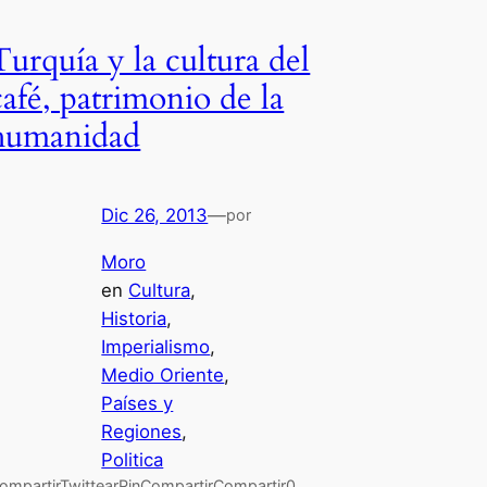
Turquía y la cultura del
café, patrimonio de la
humanidad
Dic 26, 2013
—
por
Moro
en
Cultura
, 
Historia
, 
Imperialismo
, 
Medio Oriente
, 
Países y
Regiones
, 
Politica
ompartirTwittearPinCompartirCompartir0