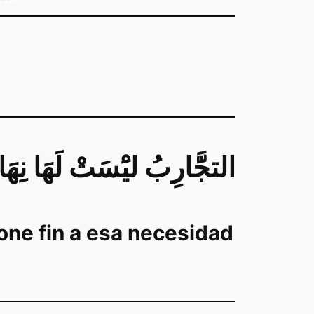
التجََّارِبُ ليَْسَتْ لَهَا نِهَ
pone fin a esa necesidad