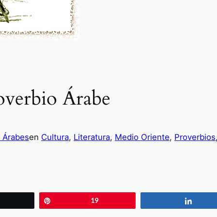
overbio Árabe
s Árabes
en
Cultura
, 
Literatura
, 
Medio Oriente
, 
Proverbios
wittear
Pin
19
Compa