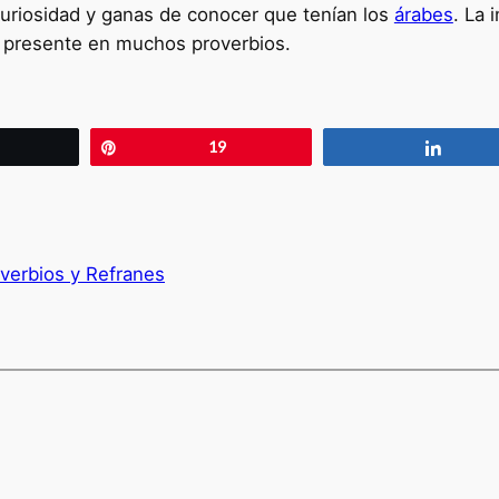
curiosidad y ganas de conocer que tenían los
árabes
. La 
 presente en muchos proverbios.
wittear
Pin
19
Compa
verbios y Refranes