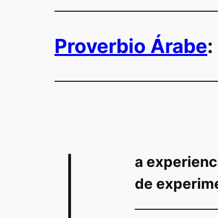
Proverbio Árabe
:
L
a experienci
de experime