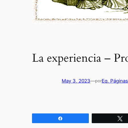
La experiencia – Pr
May 3, 2023
—
Eq. Página
por
Compartir
T