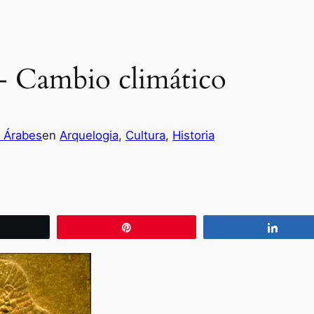
a- Cambio climático
s Árabes
en
Arquelogia
, 
Cultura
, 
Historia
wittear
Pin
Compa