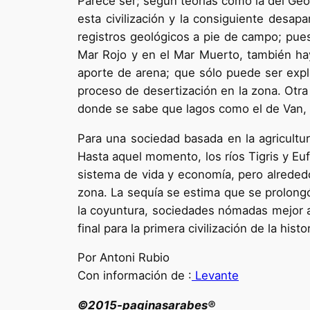
Parece ser; según teorías como la del Geó
esta civilización y la consiguiente desa
registros geológicos a pie de campo; pue
Mar Rojo y en el Mar Muerto, también ha
aporte de arena; que sólo puede ser exp
proceso de desertización en la zona. Otr
donde se sabe que lagos como el de Van, 
Para una sociedad basada en la agricultur
Hasta aquel momento, los ríos Tigris y Eu
sistema de vida y economía, pero alrede
zona. La sequía se estima que se prolongó
la coyuntura, sociedades nómadas mejor ad
final para la primera civilización de la hist
Por Antoni Rubio
Con información de :
Levante
©2015-paginasarabes®