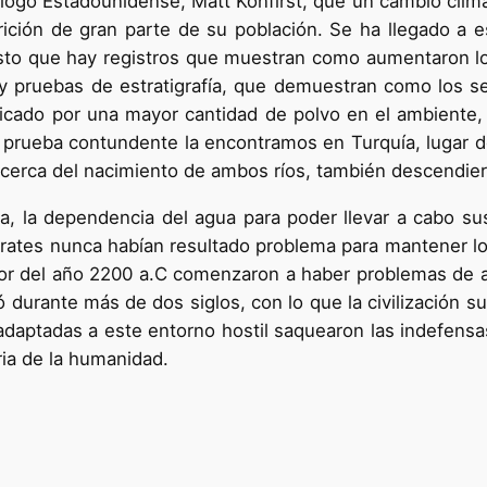
logo Estadounidense, Matt Konfirst, que un cambio climát
parición de gran parte de su población. Se ha llegado a
sto que hay registros que muestran como aumentaron los
y pruebas de estratigrafía, que demuestran como los 
licado por una mayor cantidad de polvo en el ambiente
a prueba contundente la encontramos en Turquía, lugar d
cerca del nacimiento de ambos ríos, también descendier
a, la dependencia del agua para poder llevar a cabo su
frates nunca habían resultado problema para mantener l
dor del año 2200 a.C comenzaron a haber problemas de 
 durante más de dos siglos, con lo que la civilización
aptadas a este entorno hostil saquearon las indefensas
oria de la humanidad.