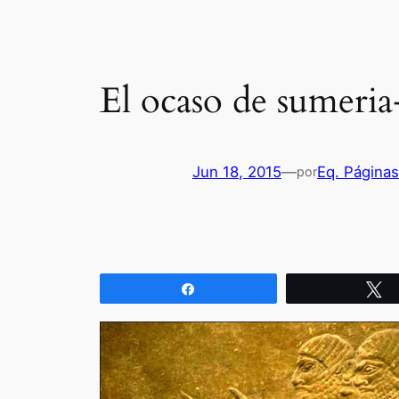
El ocaso de sumeri
Jun 18, 2015
—
Eq. Página
por
Compartir
T