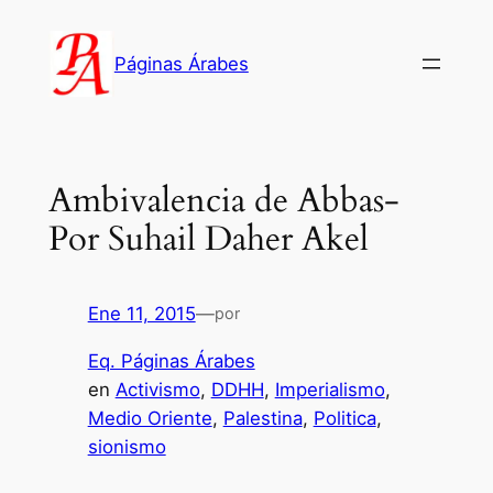
Saltar
al
Páginas Árabes
contenido
Ambivalencia de Abbas-
Por Suhail Daher Akel
Ene 11, 2015
—
por
Eq. Páginas Árabes
en
Activismo
, 
DDHH
, 
Imperialismo
, 
Medio Oriente
, 
Palestina
, 
Politica
, 
sionismo