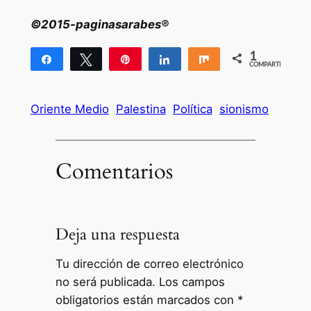
©2015-paginasarabes®
1
Compartir
Twittear
Pin
Compartir
Compartir
COMPARTIR
1
Oriente Medio
Palestina
Política
sionismo
Comentarios
Deja una respuesta
Tu dirección de correo electrónico
no será publicada.
Los campos
obligatorios están marcados con
*