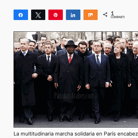
1
Compartir
Twittear
Pin
Compartir
Compartir
COMPARTIR
1
La multitudinaria marcha solidaria en París encabe