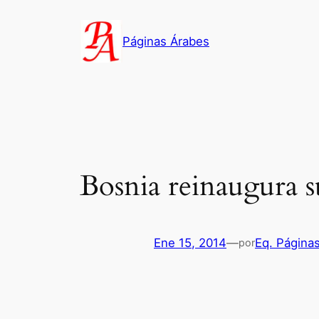
Saltar
al
Páginas Árabes
contenido
Bosnia reinaugura s
Ene 15, 2014
—
Eq. Página
por