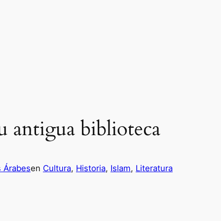
u antigua biblioteca
s Árabes
en
Cultura
, 
Historia
, 
Islam
, 
Literatura