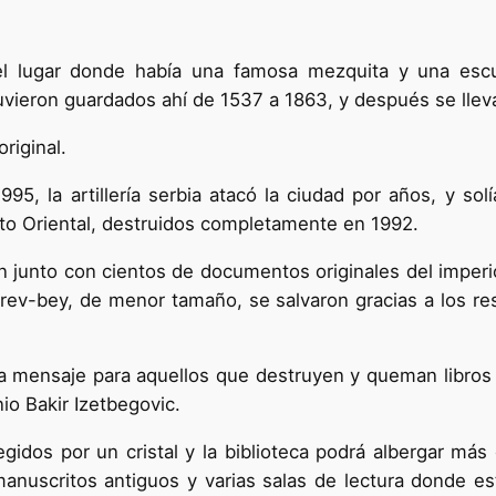
 el lugar donde había una famosa mezquita y una esc
vieron guardados ahí de 1537 a 1863, y después se llevar
riginal.
5, la artillería serbia atacó la ciudad por años, y solí
tuto Oriental, destruidos completamente en 1992.
n junto con cientos de documentos originales del imper
rev-bey, de menor tamaño, se salvaron gracias a los r
a mensaje para aquellos que destruyen y queman libros y 
io Bakir Izetbegovic.
idos por un cristal y la biblioteca podrá albergar más d
manuscritos antiguos y varias salas de lectura donde e