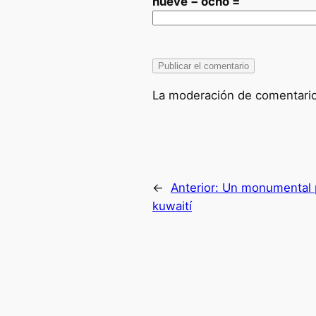
nueve − ocho =
La moderación de comentarios
←
Anterior:
Un monumental 
kuwaití