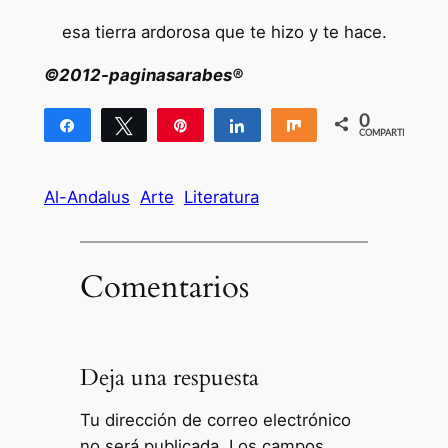
esa tierra ardorosa que te hizo y te hace.
©2012-paginasarabes®
0
Compartir
Twittear
Pin
Compartir
Compartir
COMPARTIR
Al-Andalus
Arte
Literatura
Comentarios
Deja una respuesta
Tu dirección de correo electrónico
no será publicada.
Los campos