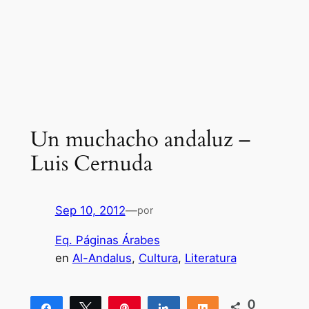
Un muchacho andaluz –
Luis Cernuda
Sep 10, 2012
—
por
Eq. Páginas Árabes
en
Al-Andalus
, 
Cultura
, 
Literatura
0
Compartir
Twittear
Pin
Compartir
Compartir