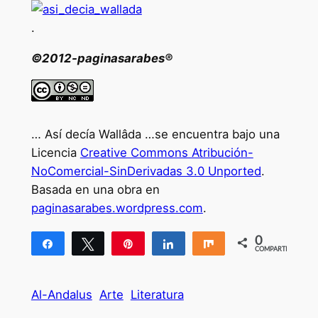
.
©2012-paginasarabes®
… Así decía Wallâda …se encuentra bajo una
Licencia
Creative Commons Atribución-
NoComercial-SinDerivadas 3.0 Unported
.
Basada en una obra en
paginasarabes.wordpress.com
.
0
Compartir
Twittear
Pin
Compartir
Compartir
COMPARTIR
Al-Andalus
Arte
Literatura