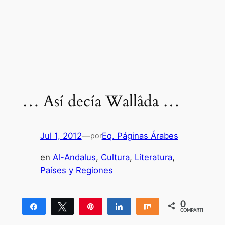
… Así decía Wallâda …
Jul 1, 2012
—
Eq. Páginas Árabes
por
en
Al-Andalus
, 
Cultura
, 
Literatura
, 
Países y Regiones
0
Compartir
Twittear
Pin
Compartir
Compartir
COMPARTIR