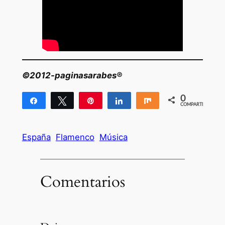
©2012-paginasarabes®
0
Compartir
Twittear
Pin
Compartir
Compartir
COMPARTIR
España
Flamenco
Música
Comentarios