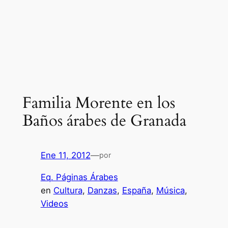
Familia Morente en los
Baños árabes de Granada
Ene 11, 2012
—
por
Eq. Páginas Árabes
en
Cultura
, 
Danzas
, 
España
, 
Música
, 
Videos