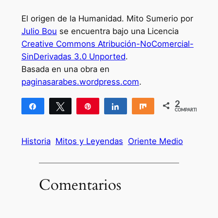
El origen de la Humanidad. Mito Sumerio por
Julio Bou
se encuentra bajo una Licencia
Creative Commons Atribución-NoComercial-
SinDerivadas 3.0 Unported
.
Basada en una obra en
paginasarabes.wordpress.com
.
2
Compartir
Twittear
Pin
Compartir
Compartir
COMPARTIR
2
Historia
Mitos y Leyendas
Oriente Medio
Comentarios