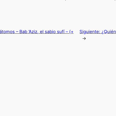
tomos – Bab ‘Aziz, el sabio sufí – (+
Siguiente:
¿Quién
→