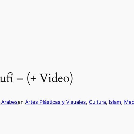
Sufí – (+ Video)
 Árabes
en
Artes Plásticas y Visuales
, 
Cultura
, 
Islam
, 
Med