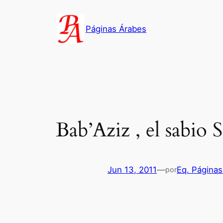
Saltar
al
Páginas Árabes
contenido
Bab’Aziz , el sabio 
Jun 13, 2011
—
Eq. Páginas
por