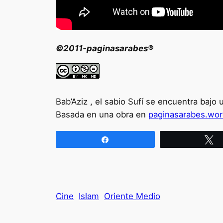
©2011-paginasarabes®
Bab’Aziz , el sabio Sufí se encuentra bajo
Basada en una obra en
paginasarabes.wo
Compartir
T
Cine
Islam
Oriente Medio