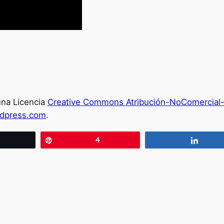
 una Licencia
Creative Commons Atribución-NoComercial-
rdpress.com
.
wittear
Pin
4
Compa