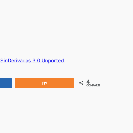
SinDerivadas 3.0 Unported
.
4
rtir
Compartir
COMPARTIR