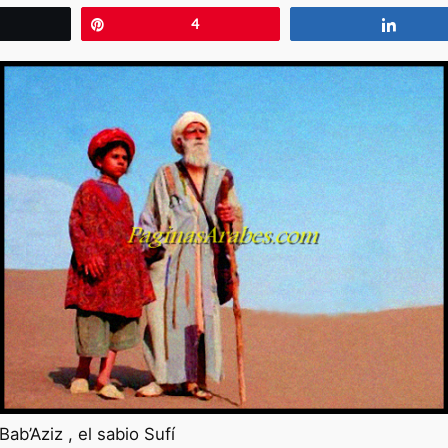
wittear
Pin
4
Compa
Bab’Aziz , el sabio Sufí