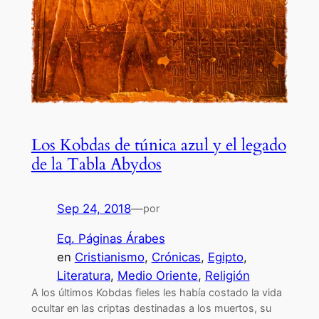
Los Kobdas de túnica azul y el legado
de la Tabla Abydos
Sep 24, 2018
—
por
Eq. Páginas Árabes
en
Cristianismo
, 
Crónicas
, 
Egipto
, 
Literatura
, 
Medio Oriente
, 
Religión
A los últimos Kobdas fieles les había costado la vida
ocultar en las criptas destinadas a los muertos, su