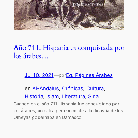
Año 711: Hispania es conquistada por
los árabes…
Jul 10, 2021
—
Eq. Páginas Árabes
por
en
Al-Andalus
, 
Crónicas
, 
Cultura
, 
Historia
, 
Islam
, 
Literatura
, 
Siria
Cuando en el año 711 Hispania fue conquistada por
los árabes, un califa perteneciente a la dinastía de los
Omeyas gobernaba en Damasco