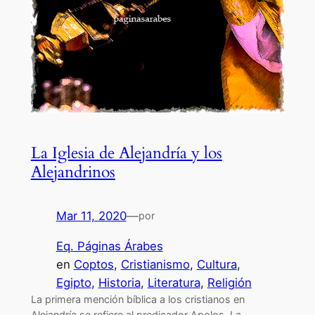
La Iglesia de Alejandría y los
Alejandrinos
Mar 11, 2020
—
por
Eq. Páginas Árabes
en
Coptos
, 
Cristianismo
, 
Cultura
, 
Egipto
, 
Historia
, 
Literatura
, 
Religión
La primera mención bíblica a los cristianos en
Alejandría se refiere al predicador Apolos. La