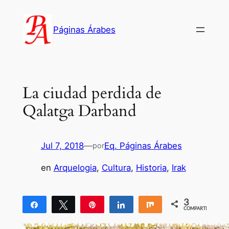
Saltar
al
Páginas Árabes
contenido
La ciudad perdida de
Qalatga Darband
Jul 7, 2018
—
Eq. Páginas Árabes
por
en
Arquelogia
, 
Cultura
, 
Historia
, 
Irak
3
Compartir
Twittear
Pin
Compartir
Compartir
COMPARTIR
3