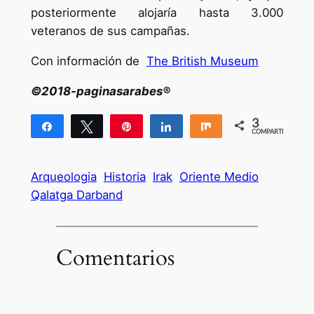
posteriormente alojaría hasta 3.000
veteranos de sus campañas.
Con información de
The British Museum
©2018-paginasarabes®
3
Compartir
Twittear
Pin
Compartir
Compartir
COMPARTIR
3
Arqueologia
Historia
Irak
Oriente Medio
Qalatga Darband
Comentarios