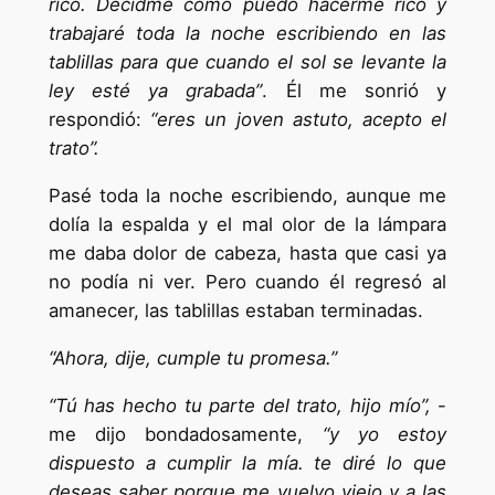
rico. Decidme cómo puedo hacerme rico y
trabajaré toda la noche escribiendo en las
tablillas para que cuando el sol se levante la
ley esté ya grabada”
. Él me sonrió y
respondió:
“eres un joven astuto, acepto el
trato”.
Pasé toda la noche escribiendo, aunque me
dolía la espalda y el mal olor de la lámpara
me daba dolor de cabeza, hasta que casi ya
no podía ni ver. Pero cuando él regresó al
amanecer, las tablillas estaban terminadas.
“Ahora, dije, cumple tu promesa.”
“Tú has hecho tu parte del trato, hijo mío”,
-
me dijo bondadosamente,
“y yo estoy
dispuesto a cumplir la mía. te diré lo que
deseas saber porque me vuelvo viejo y a las