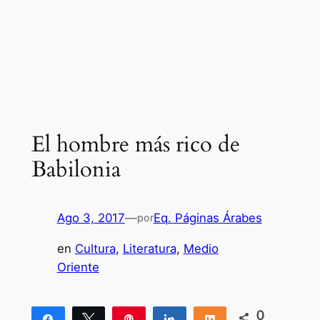
El hombre más rico de
Babilonia
Ago 3, 2017
—
Eq. Páginas Árabes
por
en
Cultura
, 
Literatura
, 
Medio
Oriente
0
Compartir
Twittear
Pin
Compartir
Compartir