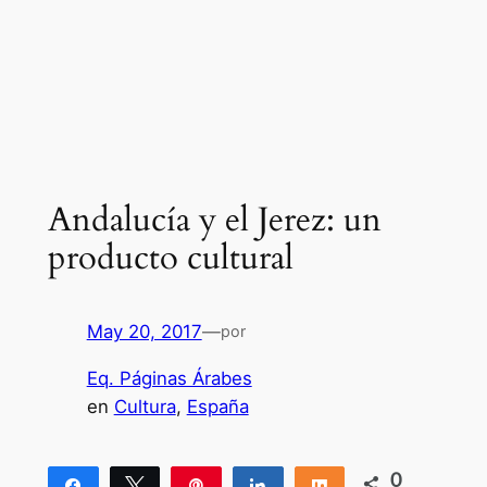
Andalucía y el Jerez: un
producto cultural
May 20, 2017
—
por
Eq. Páginas Árabes
en
Cultura
, 
España
0
Compartir
Twittear
Pin
Compartir
Compartir