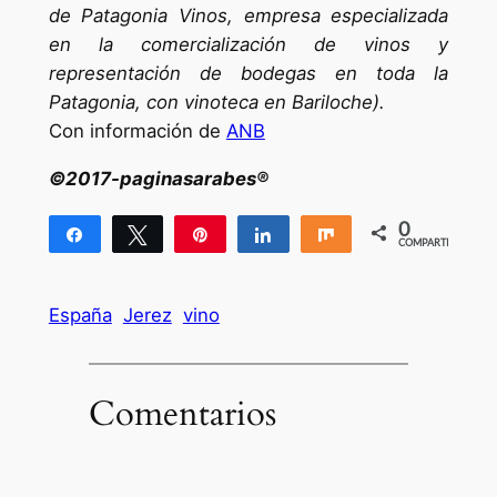
de Patagonia Vinos, empresa especializada
en la comercialización de vinos y
representación de bodegas en toda la
Patagonia, con vinoteca en Bariloche).
Con información de
ANB
©2017-paginasarabes®
0
Compartir
Twittear
Pin
Compartir
Compartir
COMPARTIR
España
Jerez
vino
Comentarios