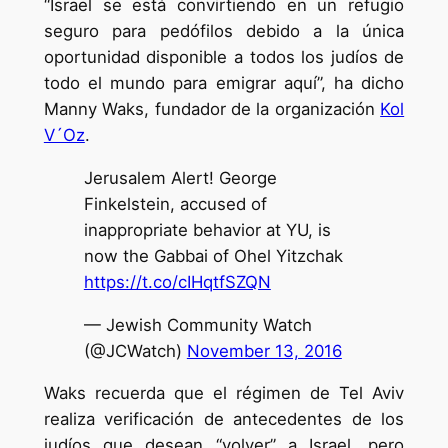
“Israel se está convirtiendo en un refugio
seguro para pedófilos debido a la única
oportunidad disponible a todos los judíos de
todo el mundo para emigrar aquí”, ha dicho
Manny Waks, fundador de la organización
Kol
V´Oz
.
Jerusalem Alert! George
Finkelstein, accused of
inappropriate behavior at YU, is
now the Gabbai of Ohel Yitzchak
https://t.co/cIHqtfSZQN
— Jewish Community Watch
(@JCWatch)
November 13, 2016
Waks recuerda que el régimen de Tel Aviv
realiza verificación de antecedentes de los
judíos que desean “volver” a Israel, pero