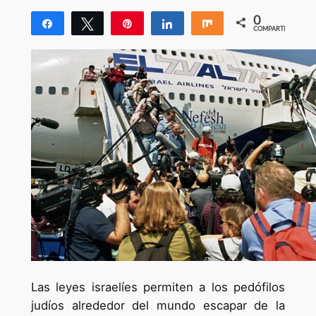
0
Compartir
Twittear
Pin
Compartir
Compartir
COMPARTIR
Las leyes israelíes permiten a los pedófilos
judíos alrededor del mundo escapar de la