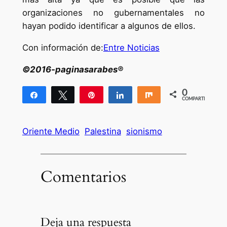
organizaciones no gubernamentales no
hayan podido identificar a algunos de ellos.
Con información de:
Entre Noticias
©2016-paginasarabes®
0
Compartir
Twittear
Pin
Compartir
Compartir
COMPARTIR
Oriente Medio
Palestina
sionismo
Comentarios
Deja una respuesta