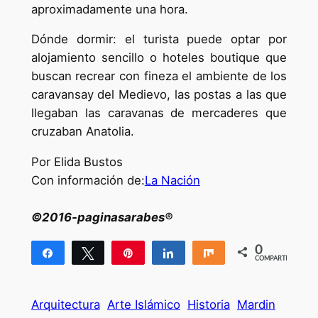
aproximadamente una hora.
Dónde dormir: el turista puede optar por
alojamiento sencillo o hoteles boutique que
buscan recrear con fineza el ambiente de los
caravansay del Medievo, las postas a las que
llegaban las caravanas de mercaderes que
cruzaban Anatolia.
Por Elida Bustos
Con información de:
La Nación
©2016-paginasarabes®
0
Compartir
Twittear
Pin
Compartir
Compartir
COMPARTIR
Arquitectura
Arte Islámico
Historia
Mardin