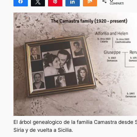
Compartir
Twittear
Pin
Compartir
Compartir
COMPARTIR
El árbol genealogico de la familia Camastra desde S
Siria y de vuelta a Sicilia.