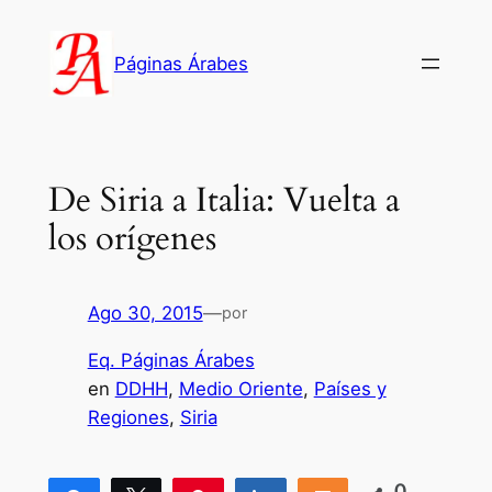
Saltar
al
Páginas Árabes
contenido
De Siria a Italia: Vuelta a
los orígenes
Ago 30, 2015
—
por
Eq. Páginas Árabes
en
DDHH
, 
Medio Oriente
, 
Países y
Regiones
, 
Siria
0