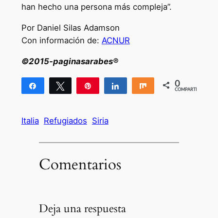
han hecho una persona más compleja”.
Por Daniel Silas Adamson
Con información de:
ACNUR
©2015-paginasarabes®
0
Compartir
Twittear
Pin
Compartir
Compartir
COMPARTIR
Italia
Refugiados
Siria
Comentarios
Deja una respuesta