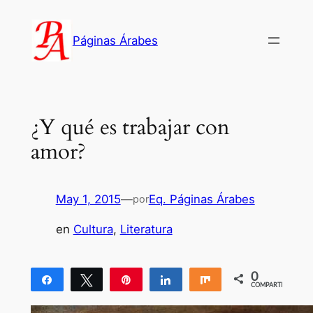
Saltar
al
Páginas Árabes
contenido
¿Y qué es trabajar con
amor?
May 1, 2015
—
Eq. Páginas Árabes
por
en
Cultura
, 
Literatura
0
Compartir
Twittear
Pin
Compartir
Compartir
COMPARTIR