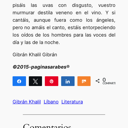
pisáis las uvas con disgusto, vuestro
murmurar destila veneno en el vino. Y si
cantáis, aunque fuera como los ángeles,
pero no amáis el canto, estáis entorpeciendo
los oídos de los hombres para las voces del
día y las de la noche.
Gibrán Khalil Gibrán
©2015-paginasarabes®
0
Compartir
Twittear
Pin
Compartir
Compartir
COMPARTIR
Gibrán Khalil
Líbano
Literatura
Comentarios