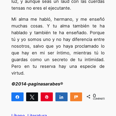
luz, y aunque seas un laúd con las cuerdas
tensas no eres el ejecutante.
Mi alma me habló, hermano, y me enseñó
muchas cosas. Y tu alma también te ha
hablado y también te ha enseñado. Porque
tú y yo somos uno y no hay diferencia entre
nosotros, salvo que yo haya proclamado lo
que hay en mi ser íntimo, mientras tú lo
guardas como un secreto de tu intimidad.
Pero en tu reserva hay una especie de
virtud.
©2014-paginasarabes®
0
Compartir
Twittear
Pin
Compartir
Compartir
COMPARTIR
Líbano
Literatura