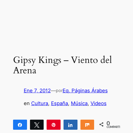
Gipsy Kings – Viento del
Arena
Ene 7, 2012
—
Eq. Páginas Árabes
por
en
Cultura
, 
España
, 
Música
, 
Videos
0
Compartir
Twittear
Pin
Compartir
Compartir
COMPARTIR