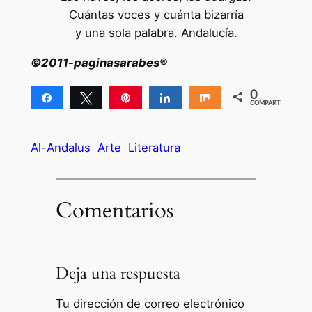
Cuántas voces y cuánta bizarría
y una sola palabra. Andalucía.
©2011-paginasarabes®
0
Compartir
Twittear
Pin
Compartir
Compartir
COMPARTIR
Al-Andalus
Arte
Literatura
Comentarios
Deja una respuesta
Tu dirección de correo electrónico