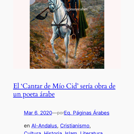
El ‘Cantar de Mío Cid’ sería obra de
un poeta árabe
Mar 6, 2020
—
Eq. Páginas Árabes
por
en
Al-Andalus
, 
Cristianismo
, 
Cultura
, 
Historia
, 
Islam
, 
Literatura