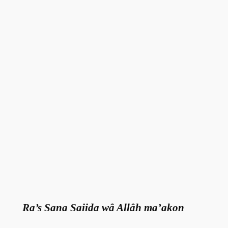
Ra’s Sana Saiida wâ Allâh ma’akon