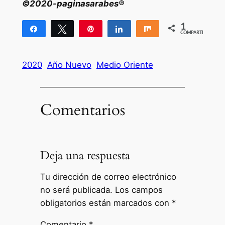
©2020-paginasarabes®
1
Compartir
Twittear
Pin
Compartir
Compartir
COMPARTIR
1
2020
Año Nuevo
Medio Oriente
Comentarios
Deja una respuesta
Tu dirección de correo electrónico
no será publicada.
Los campos
obligatorios están marcados con
*
Comentario
*