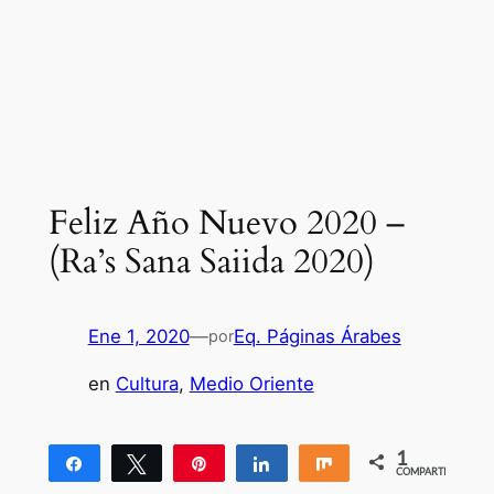
Feliz Año Nuevo 2020 –
(Ra’s Sana Saiida 2020)
Ene 1, 2020
—
Eq. Páginas Árabes
por
en
Cultura
, 
Medio Oriente
1
Compartir
Twittear
Pin
Compartir
Compartir
COMPARTIR