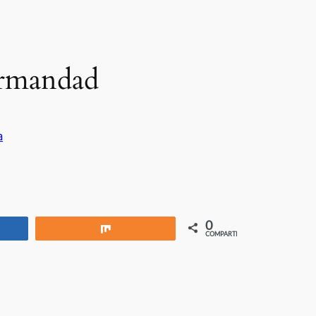
ermandad
a
0
rtir
Compartir
COMPARTIR