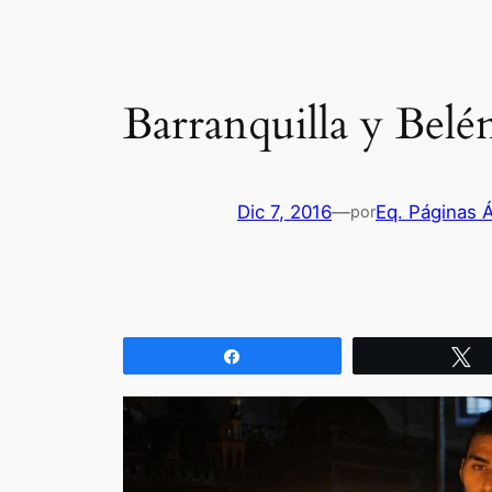
Barranquilla y Bel
Dic 7, 2016
—
Eq. Páginas 
por
Compartir
T