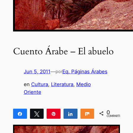
Cuento Árabe – El abuelo
Jun 5, 2011
—
Eq. Páginas Árabes
por
en
Cultura
, 
Literatura
, 
Medio
Oriente
0
Compartir
Twittear
Pin
Compartir
Compartir
COMPARTIR