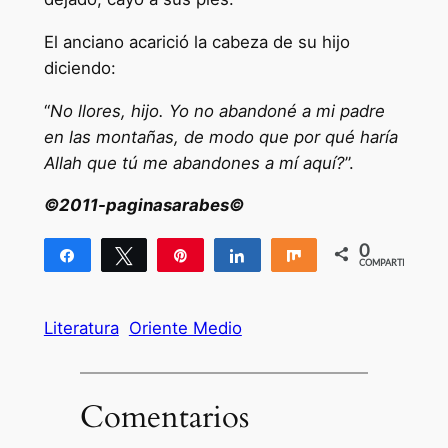
El anciano acarició la cabeza de su hijo
diciendo:
“
No llores, hijo. Yo no abandoné a mi padre
en las montañas, de modo que por qué haría
Allah que tú me abandones a mí aquí?
”.
©2011-paginasarabes©
0
Compartir
Twittear
Pin
Compartir
Compartir
COMPARTIR
Literatura
Oriente Medio
Comentarios