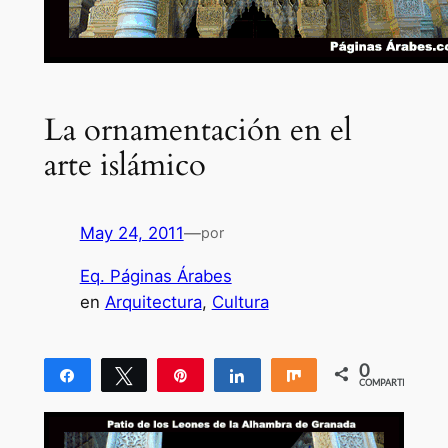
La ornamentación en el
arte islámico
May 24, 2011
—
por
Eq. Páginas Árabes
en
Arquitectura
, 
Cultura
0
Compartir
Twittear
Pin
Compartir
Compartir
COMPARTIR