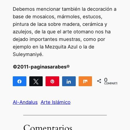
Debemos mencionar también la decoración a
base de mosaicos, mármoles, estucos,
pintura de laca sobre madera, cerámica y
azulejos, de la que el arte otomano nos ha
dejado importantes muestras, como por
ejemplo en la Mezquita Azul o la de
Suleymaniyé.
©2011-paginasarabes®
0
Compartir
Twittear
Pin
Compartir
Compartir
COMPARTIR
Al-Andalus
Arte Islámico
Comentarios