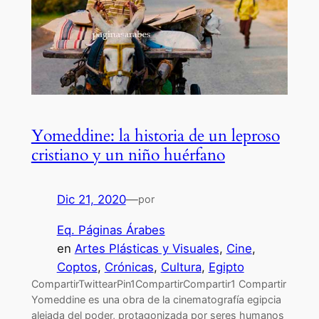
Yomeddine: la historia de un leproso
cristiano y un niño huérfano
Dic 21, 2020
—
por
Eq. Páginas Árabes
en
Artes Plásticas y Visuales
, 
Cine
, 
Coptos
, 
Crónicas
, 
Cultura
, 
Egipto
CompartirTwittearPin1CompartirCompartir1 Compartir
Yomeddine es una obra de la cinematografía egipcia
alejada del poder, protagonizada por seres humanos