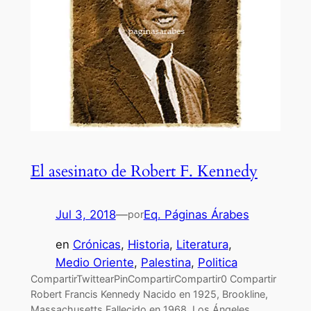
El asesinato de Robert F. Kennedy
Jul 3, 2018
—
Eq. Páginas Árabes
por
en
Crónicas
, 
Historia
, 
Literatura
, 
Medio Oriente
, 
Palestina
, 
Politica
CompartirTwittearPinCompartirCompartir0 Compartir
Robert Francis Kennedy Nacido en 1925, Brookline,
Massachusetts Fallecido en 1968, Los Ángeles,