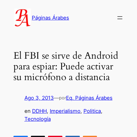
Saltar
al
Páginas Árabes
contenido
El FBI se sirve de Android
para espiar: Puede activar
su micrófono a distancia
Ago 3, 2013
—
Eq. Páginas Árabes
por
en
DDHH
, 
Imperialismo
, 
Politica
, 
Tecnología