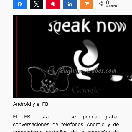
0
Compartir
Twittear
Pin
Compartir
Compartir
COMPARTIR
Android y el FBI
El FBI estadounidense podría grabar
conversaciones de teléfonos Android y de