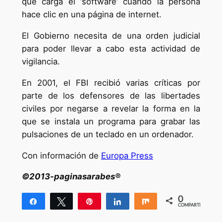
que carga el ‘software’ cuando la persona
hace clic en una página de internet.
El Gobierno necesita de una orden judicial
para poder llevar a cabo esta actividad de
vigilancia.
En 2001, el FBI recibió varias críticas por
parte de los defensores de las libertades
civiles por negarse a revelar la forma en la
que se instala un programa para grabar las
pulsaciones de un teclado en un ordenador.
Con información de
Europa Press
©2013-paginasarabes®
0
Compartir
Twittear
Pin
Compartir
Compartir
COMPARTIR