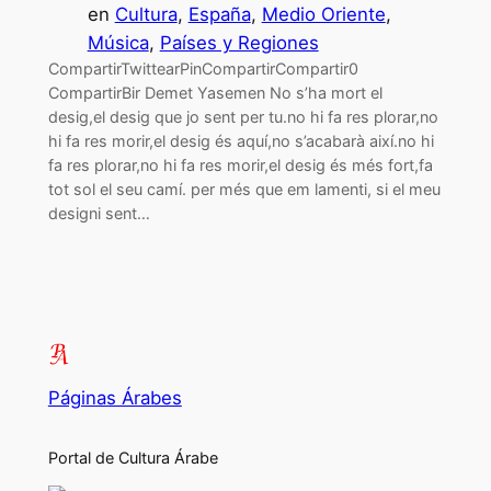
en
Cultura
, 
España
, 
Medio Oriente
, 
Música
, 
Países y Regiones
CompartirTwittearPinCompartirCompartir0
CompartirBir Demet Yasemen No s’ha mort el
desig,el desig que jo sent per tu.no hi fa res plorar,no
hi fa res morir,el desig és aquí,no s’acabarà així.no hi
fa res plorar,no hi fa res morir,el desig és més fort,fa
tot sol el seu camí. per més que em lamenti, si el meu
designi sent…
Páginas Árabes
Portal de Cultura Árabe