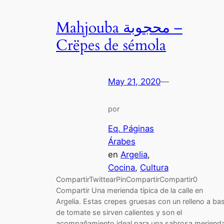
Mahjouba محجوبة –
Crëpes de sémola
May 21, 2020
—
por
Eq. Páginas
Árabes
en
Argelia
, 
Cocina
, 
Cultura
CompartirTwittearPinCompartirCompartir0
Compartir Una merienda típica de la calle en
Argelia. Estas crepes gruesas con un relleno a ba
de tomate se sirven calientes y son el
acompañamiento ideal para una sabrosa merienda