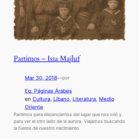
Partimos – Issa Majluf
Mar 30, 2018
—
por
Eq. Páginas Árabes
en
Cultura
, 
Líbano
, 
Literatura
, 
Medio
Oriente
Partimos para distanciarnos del lugar que nos crió y
para ver el otro lado de la aurora. Viajamos buscando
la fuente de nuestro nacimiento