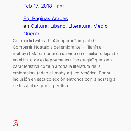
Feb 17, 2018
—
por
Eq. Páginas Árabes
en
Cultura
, 
Líbano
, 
Literatura
, 
Medio
Oriente
CompartirTwittearPinCompartirCompartir0
Compartir“Nostalgia del emigrante” – (flanín al-
muháyir) Maʿlūf continúa su vida en el exilio reflejando
en el título de este poema esa “nostalgia” que sería
característica común a toda la literatura de la
emigración, (adab al-mahy ar), en América. Por su
inclusión en esta colección entronca con la nostalgia
de los árabes por la pérdida…