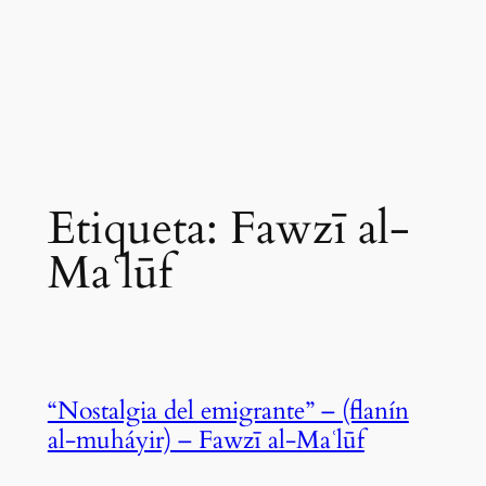
Etiqueta:
Fawzī al-
Maʿlūf
“Nostalgia del emigrante” – (flanín
al-muháyir) – Fawzī al-Maʿlūf