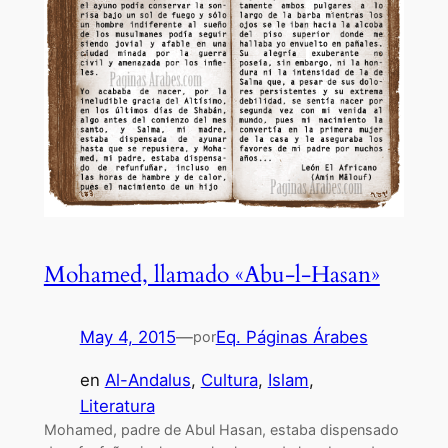
Mohamed, llamado «Abu-l-Hasan»
May 4, 2015
—
Eq. Páginas Árabes
por
en
Al-Andalus
, 
Cultura
, 
Islam
, 
Literatura
Mohamed, padre de Abul Hasan, estaba dispensado