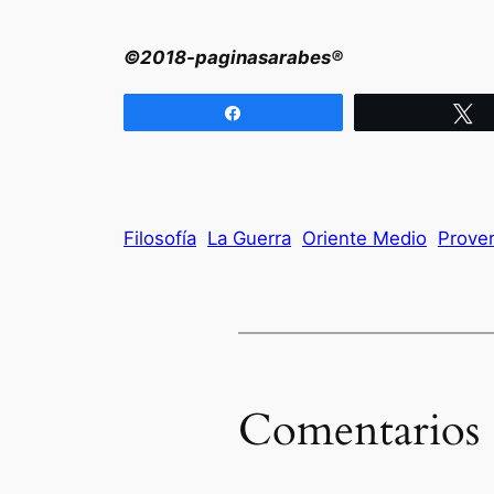
©2018-paginasarabes®
Compartir
T
Filosofía
La Guerra
Oriente Medio
Prover
Comentarios