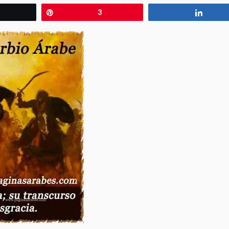
wittear
Pin
3
Compa