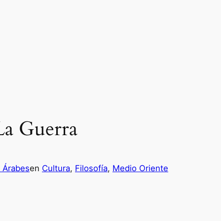
La Guerra
s Árabes
en
Cultura
, 
Filosofía
, 
Medio Oriente