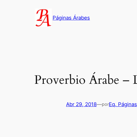
Saltar
al
Páginas Árabes
contenido
Proverbio Árabe – 
Abr 29, 2018
—
Eq. Página
por