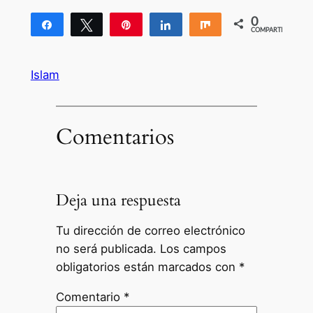
0
Compartir
Twittear
Pin
Compartir
Compartir
COMPARTIR
Islam
Comentarios
Deja una respuesta
Tu dirección de correo electrónico
no será publicada.
Los campos
obligatorios están marcados con
*
Comentario
*