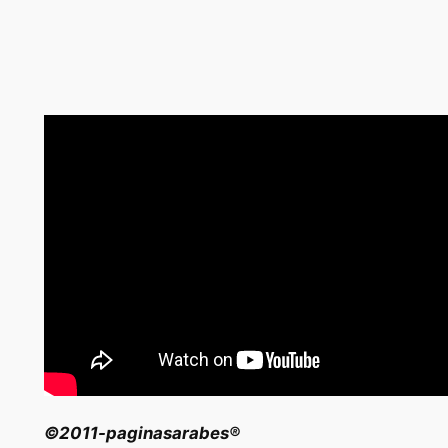
©2011-paginasarabes®