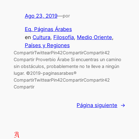
Ago 23, 2019
—
por
Eq. Páginas Árabes
en
Cultura
, 
Filosofía
, 
Medio Oriente
, 
Países y Regiones
CompartirTwittearPin42CompartirCompartir42
Compartir Proverbio Árabe Si encuentras un camino
sin obstáculos, probablemente no te lleve a ningún
lugar. ©2019-paginasarabes®
CompartirTwittearPin42CompartirCompartir42
Compartir
Página siguiente
→