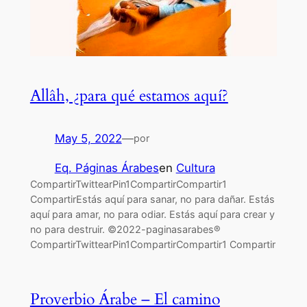
Allâh, ¿para qué estamos aquí?
May 5, 2022
—
por
Eq. Páginas Árabes
en
Cultura
CompartirTwittearPin1CompartirCompartir1
CompartirEstás aquí para sanar, no para dañar. Estás
aquí para amar, no para odiar. Estás aquí para crear y
no para destruir. ©2022-paginasarabes®
CompartirTwittearPin1CompartirCompartir1 Compartir
Proverbio Árabe – El camino