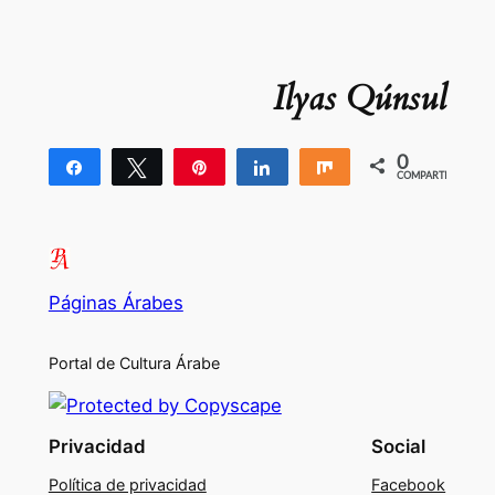
Ilyas Qúnsul
0
Compartir
Twittear
Pin
Compartir
Compartir
COMPARTIR
Páginas Árabes
Portal de Cultura Árabe
Privacidad
Social
Política de privacidad
Facebook