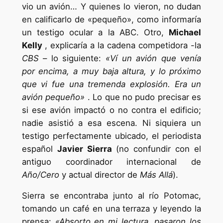
vio un avión… Y quienes lo vieron, no dudan
en calificarlo de «pequeño», como informaría
un testigo ocular a la ABC. Otro,
Michael
Kelly
, explicaría a la cadena competidora -la
CBS
– lo siguiente:
«Ví un avión que venía
por encima, a muy baja altura, y lo próximo
que vi fue una tremenda explosión. Era un
avión pequeño»
. Lo que no pudo precisar es
si ese avión impactó o no contra el edificio;
nadie asistió a esa escena. Ni siquiera un
testigo perfectamente ubicado, el periodista
español
Javier Sierra
(no confundir con el
antiguo coordinador internacional de
Año/Cero
y actual director de
Más Allá
).
Sierra se encontraba junto al río Potomac,
tomando un café en una terraza y leyendo la
prensa:
«Absorto en mi lectura, pasaron los